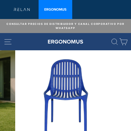
Ir
directamente
al
contenido
CONSULTAR PRECIOS DE DISTRIBUIDOR Y CANAL CORPORATIVO POR
WHATSAPP
diapositivas
pausa
NAVEGACIÓN
BUS
C