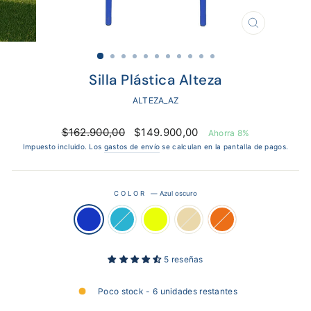
CERRAR
(ESC)
Silla Plástica Alteza
ALTEZA_AZ
Precio
Precio
$162.900,00
$149.900,00
Ahorra 8%
habitual
de
Impuesto incluido. Los
gastos de envío
se calculan en la pantalla de pagos.
oferta
COLOR
—
Azul oscuro
5 reseñas
Poco stock - 6 unidades restantes