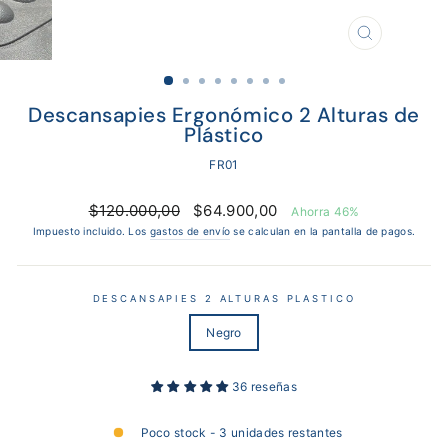
CERRAR
(ESC)
Descansapies Ergonómico 2 Alturas de
Plástico
FR01
Precio
Precio
$120.000,00
$64.900,00
Ahorra 46%
habitual
de
Impuesto incluido. Los
gastos de envío
se calculan en la pantalla de pagos.
oferta
DESCANSAPIES 2 ALTURAS PLASTICO
Negro
36 reseñas
Poco stock - 3 unidades restantes