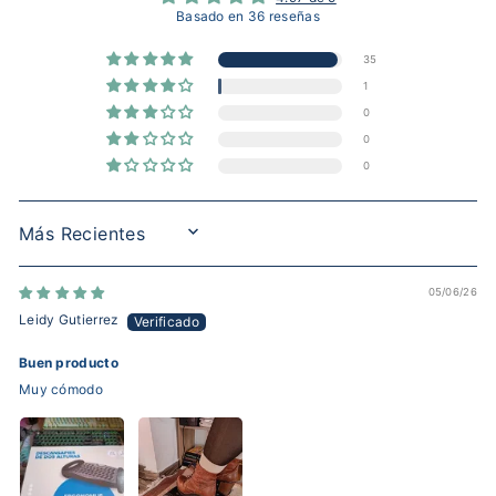
Basado en 36 reseñas
35
1
0
0
0
SORT BY
05/06/26
Leidy Gutierrez
Buen producto
Muy cómodo