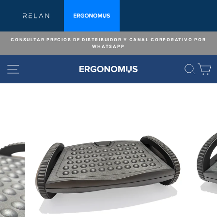
Ir
directamente
al
contenido
CONSULTAR PRECIOS DE DISTRIBUIDOR Y CANAL CORPORATIVO POR
WHATSAPP
diapositivas
pausa
NAVEGACIÓN
BUS
C