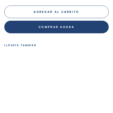
AGREGAR AL CARRITO
COMPRAR AHORA
LLÉVATE TAMBIÉN
Des
can
sapi
es
Erg
onó
mic
o 2
Altu
ras
de
Plás
tico