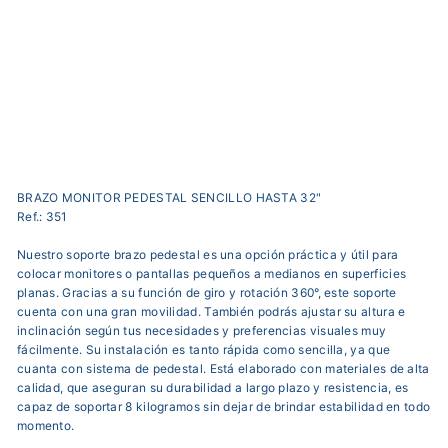
24
reseñas
Precio
$110.000,00
habitual
Precio
$71.900,00
de
Ahorra 35%
OFERTA
oferta
BRAZO MONITOR PEDESTAL SENCILLO HASTA 32"
Ref.: 351
Nuestro soporte brazo pedestal es una opción práctica y útil para
colocar monitores o pantallas pequeños a medianos en superficies
planas. Gracias a su función de giro y rotación 360°, este soporte
cuenta con una gran movilidad. También podrás ajustar su altura e
inclinación según tus necesidades y preferencias visuales muy
fácilmente. Su instalación es tanto rápida como sencilla, ya que
cuanta con sistema de pedestal. Está elaborado con materiales de alta
calidad, que aseguran su durabilidad a largo plazo y resistencia, es
capaz de soportar 8 kilogramos sin dejar de brindar estabilidad en todo
momento.