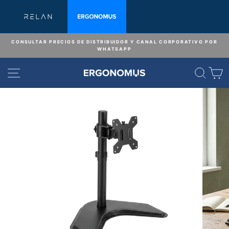
Ir
directamente
al
contenido
CONSULTAR PRECIOS DE DISTRIBUIDOR Y CANAL CORPORATIVO POR
WHATSAPP
diapositivas
pausa
NAVEGACIÓN
BUS
C