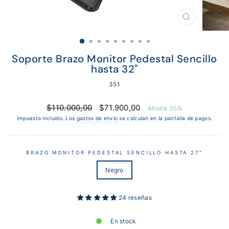
CERRAR
(ESC)
Soporte Brazo Monitor Pedestal Sencillo
hasta 32"
351
Precio
Precio
$110.000,00
$71.900,00
Ahorra 35%
habitual
de
Impuesto incluido. Los
gastos de envío
se calculan en la pantalla de pagos.
oferta
BRAZO MONITOR PEDESTAL SENCILLO HASTA 27"
Negro
24 reseñas
En stock