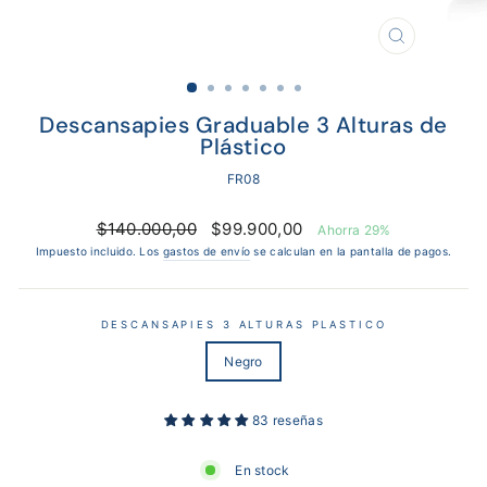
CERRAR
(ESC)
Descansapies Graduable 3 Alturas de
Plástico
FR08
Precio
Precio
$140.000,00
$99.900,00
Ahorra 29%
habitual
de
Impuesto incluido. Los
gastos de envío
se calculan en la pantalla de pagos.
oferta
DESCANSAPIES 3 ALTURAS PLASTICO
Negro
83 reseñas
En stock