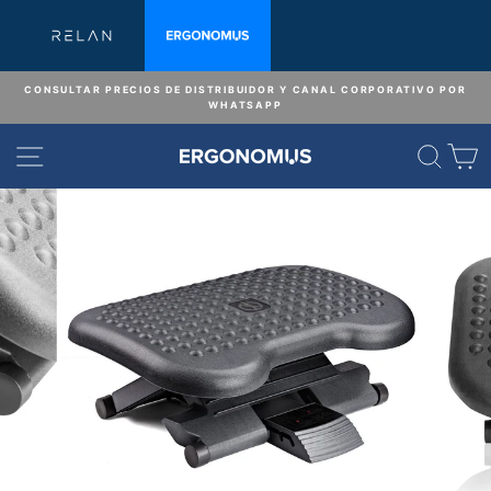
Ir
directamente
al
contenido
CONSULTAR PRECIOS DE DISTRIBUIDOR Y CANAL CORPORATIVO POR
WHATSAPP
diapositivas
pausa
NAVEGACIÓN
BUS
C