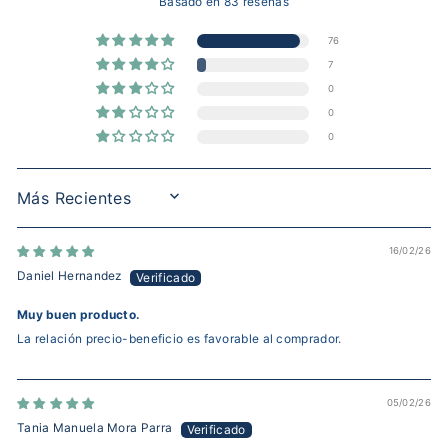
Basado en 83 reseñas
76
7
0
0
0
SORT BY
16/02/26
Daniel Hernandez
Muy buen producto.
La relación precio-beneficio es favorable al comprador.
05/02/26
Tania Manuela Mora Parra