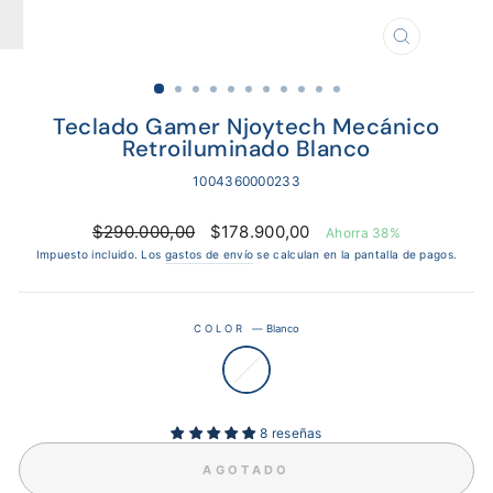
CERRAR
(ESC)
Teclado Gamer Njoytech Mecánico
Retroiluminado Blanco
1004360000233
Precio
Precio
$290.000,00
$178.900,00
Ahorra 38%
habitual
de
Impuesto incluido. Los
gastos de envío
se calculan en la pantalla de pagos.
oferta
COLOR
—
Blanco
8 reseñas
AGOTADO