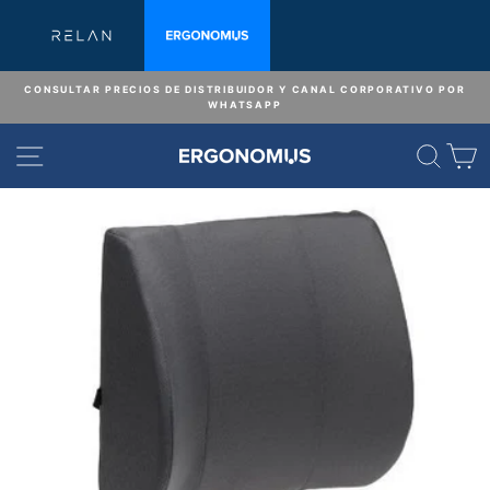
Ir
directamente
al
contenido
CONSULTAR PRECIOS DE DISTRIBUIDOR Y CANAL CORPORATIVO POR
WHATSAPP
diapositivas
pausa
NAVEGACIÓN
BUS
C