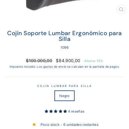
CE
(E
Cojín Soporte Lumbar Ergonómico para
Silla
1096
Precio
Precio
$100.000,00
$84.900,00
Ahorra 15%
habitual
de
Impuesto incluido. Los
gastos de envío
se calculan en la pantalla de pagos.
oferta
COJIN LUMBAR PARA SILLA
Negro
4 reseñas
Poco stock - 6 unidades restantes