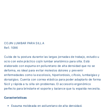
4
reseñas
Precio
$100.000,00
habitual
Precio
$84.900,00
de
Ahorra 15%
OFERTA
oferta
COJIN LUMBAR PARA SILLA
Ref.: 1096
Cuida de tu postura durante las largas jornadas de trabajo, estudio u
ocio con este práctico cojín lumbar anatómico para silla. Está
elaborado con espuma en poliuretano de alta densidad que no se
deforma, es ideal para evitar molestos dolores y prevenir
enfermedades como la escoliosis, hiperlordosis, cifosis, lumbalgias y
dorsalgias. Cuenta con correa elástica para poder adaptarlo de forma
fácil y rápida a tu silla sin problemas. El accesorio ergonómico
perfecto para brindarte el soporte y balance que tu espalda necesita.
Características
Espuma moldeada en poliuretano de alta densidad.