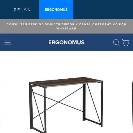
Ir
directamente
al
contenido
CONSULTAR PRECIOS DE DISTRIBUIDOR Y CANAL CORPORATIVO POR
WHATSAPP
diapositivas
pausa
NAVEGACIÓN
BUS
C