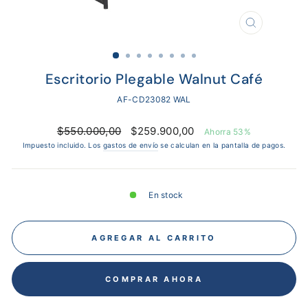
CERRAR
(ESC)
Escritorio Plegable Walnut Café
AF-CD23082 WAL
Precio
Precio
$550.000,00
$259.900,00
Ahorra 53%
habitual
de
Impuesto incluido. Los
gastos de envío
se calculan en la pantalla de pagos.
oferta
En stock
AGREGAR AL CARRITO
COMPRAR AHORA