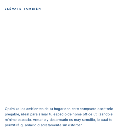
LLÉVATE TAMBIÉN
Escr
itori
o
Ple
gabl
e
Wal
nut
Caf
é
Precio
$550.000,00
habitual
Precio
$259.900,00
de
Ahorra 53%
OFERTA
oferta
Optimiza los ambientes de tu hogar con este compacto escritorio
plegable, ideal para armar tu espacio de home office utilizando el
mínimo espacio. Armarlo y desarmarlo es muy sencillo, lo cual te
permitirá guardarlo discreta
mente sin estorbar.