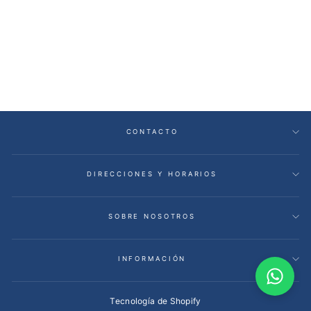
Escritorio Plegable Walnut
Café
Precio
Precio
$550.000,00
habitual
de
$259.900,00
Ahorra 53%
oferta
CONTACTO
DIRECCIONES Y HORARIOS
SOBRE NOSOTROS
INFORMACIÓN
Tecnología de Shopify