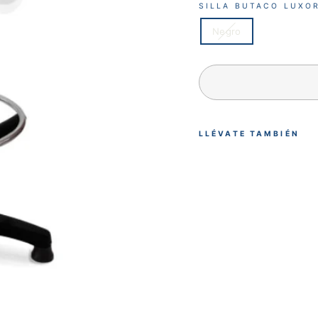
SILLA BUTACO LUXO
Negro
LLÉVATE TAMBIÉN
S
I
L
L
A
B
U
T
A
C
O
L