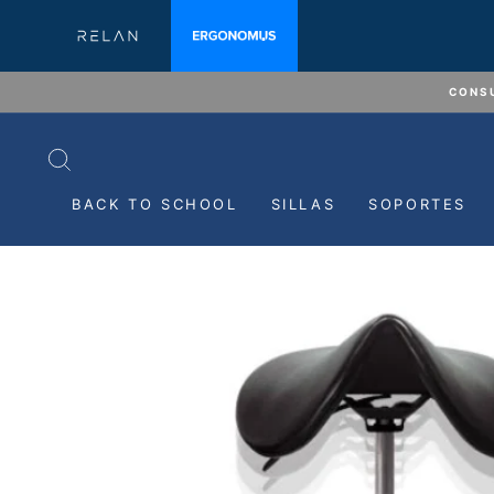
Ir
directamente
al
contenido
CONSU
BUSCAR
BACK TO SCHOOL
SILLAS
SOPORTES