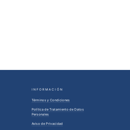
INFORMACIÓN
Términos y Condiciones
Maira Mendez
Política de Tratamiento de Datos
Atención al Cliente y Post Venta
Personales
Aviso de Privacidad
Cotizaciones y Ventas Mayoristas