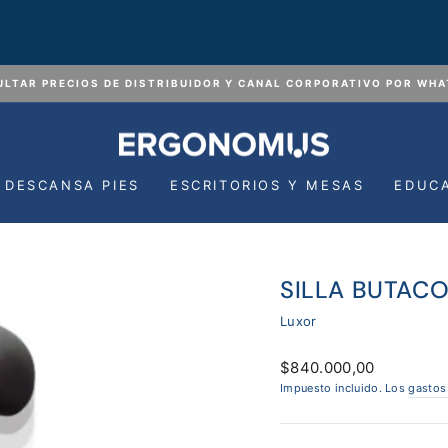
LTAR PRECIOS DE DISTRIBUIDOR Y CANAL CORPORATIVO POR WH
diapositivas
pausa
DESCANSA PIES
ESCRITORIOS Y MESAS
EDUC
SILLA BUTAC
Luxor
Precio
$840.000,00
habitual
Impuesto incluido. Los
gastos