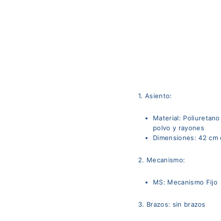
U
X
O
R
$840.000,0
Agotado
1
. Asiento:
Material: Poliuretano
polvo y rayones
Dimensiones: 42 cm 
2. Mecanismo:
MS: Mecanismo Fijo
3. Brazos: sin brazos