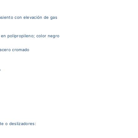
 asiento con elevación de gas
 en polipropileno; color negro
y acero cromado
o
te o deslizadores: