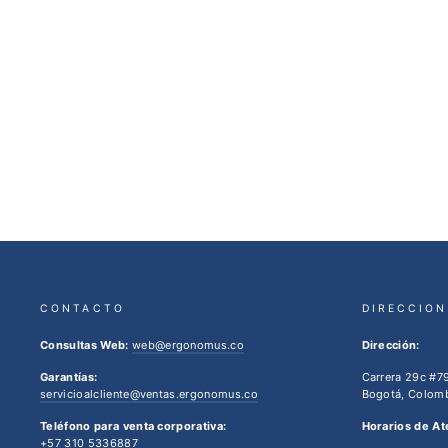
SILLA BUTACO LUXOR
$840.000,00
CONTACTO
DIRECCION
Consultas Web:
web@ergonomus.co
Dirección:
Garantías:
Carrera 29c #7
servicioalcliente@ventas.ergonomus.co
Bogotá, Colomb
Teléfono para venta corporativa:
Horarios de At
+57 310 5336887