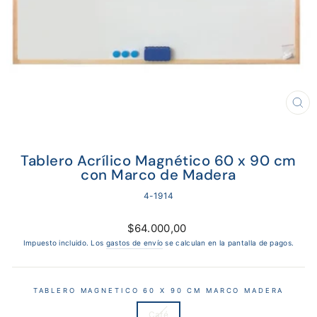
CE
(E
Tablero Acrílico Magnético 60 x 90 cm
con Marco de Madera
4-1914
Precio
$64.000,00
habitual
Impuesto incluido. Los
gastos de envío
se calculan en la pantalla de pagos.
TABLERO MAGNETICO 60 X 90 CM MARCO MADERA
Café