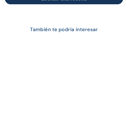
También te podría interesar
Agotado
Tablero Acrílico
Magnético 60 x 90 cm con
Marco de Madera
$64.000,00